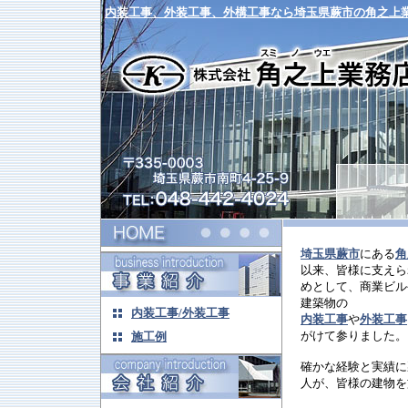
内装工事、外装工事、外構工事なら埼玉県蕨市の角之上
埼玉県蕨市
にある
角
以来、皆様に支えら
めとして、商業ビル
建築物の
内装工事/外装工事
内装工事
や
外装工事
がけて参りました。
施工例
確かな経験と実績に
人が、皆様の建物を