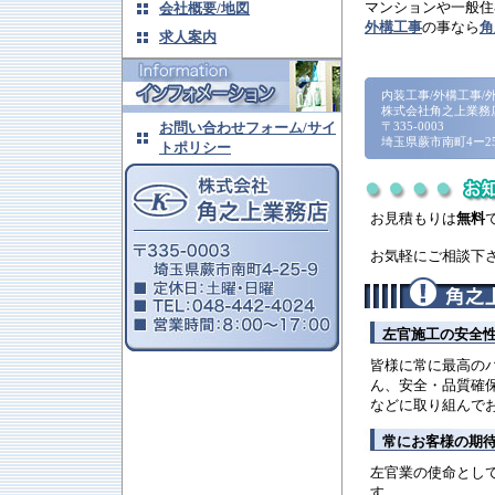
マンションや一般住
会社概要/地図
外構工事
の事なら
角
求人案内
内装工事/外構工事/
株式会社角之上業務
お問い合わせフォーム/サイ
〒335-0003
埼玉県蕨市南町4ー2
トポリシー
お見積もりは
無料
お気軽にご相談下
左官施工の安全
皆様に常に最高の
ん、安全・品質確
などに取り組んで
常にお客様の期
左官業の使命とし
す。